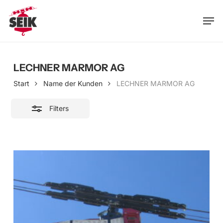
Skip
Men
to
Close
main
Filters
content
LECHNER MARMOR AG
Start
Name der Kunden
LECHNER MARMOR AG
Filters