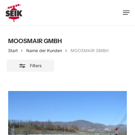
Skip
Men
to
Close
main
Filters
content
MOOSMAIR GMBH
Start
Name der Kunden
MOOSMAIR GMBH
Filters