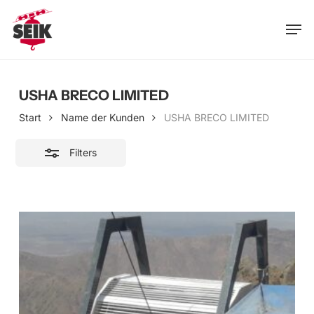
Skip
Men
to
Close
main
Filters
content
USHA BRECO LIMITED
Start
Name der Kunden
USHA BRECO LIMITED
Filters