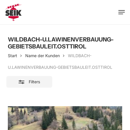
Skip
Men
to
Close
main
Filters
content
WILDBACH-U.LAWINENVERBAUUNG-
GEBIETSBAULEIT.OSTTIROL
Start
Name der Kunden
WILDBACH-
U.LAWINENVERBAUUNG-GEBIETSBAULEIT.OSTTIROL
Filters