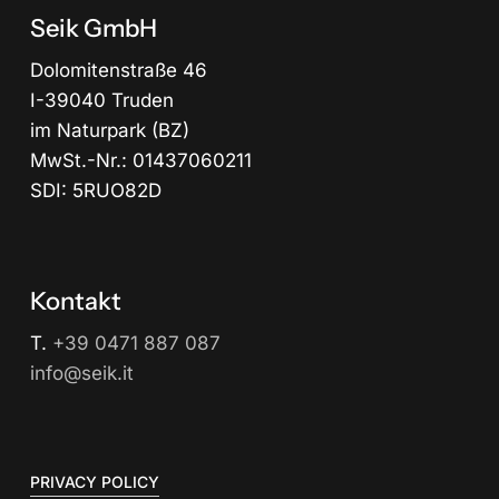
Seik GmbH
Dolomitenstraße 46
I-39040 Truden
im Naturpark (BZ)
MwSt.-Nr.: 01437060211
SDI: 5RUO82D
Kontakt
T.
+39 0471 887 087
info@seik.it
PRIVACY POLICY