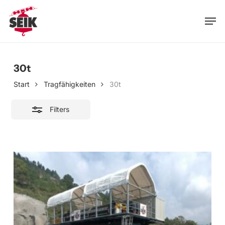
Skip
Men
to
Close
main
Filters
content
30t
Start
Tragfähigkeiten
30t
Filters