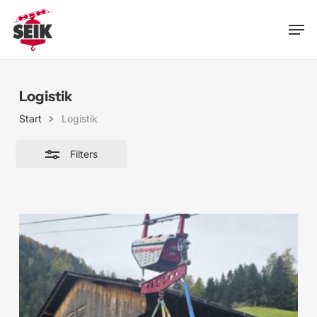
Skip
Men
to
Close
main
Filters
content
Logistik
Start
Logistik
Filters