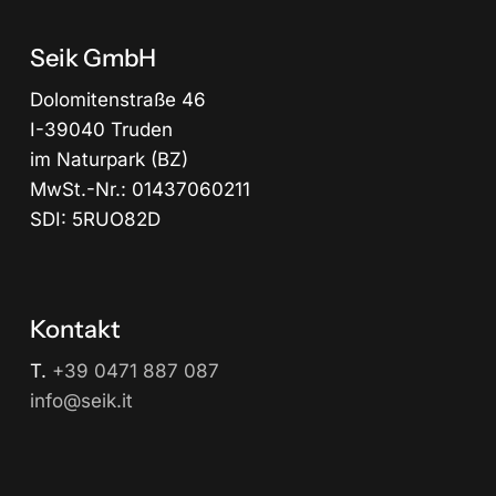
Seik GmbH
Dolomitenstraße 46
I-39040 Truden
im Naturpark (BZ)
MwSt.-Nr.: 01437060211
SDI: 5RUO82D
Kontakt
T.
+39 0471 887 087
info@seik.it