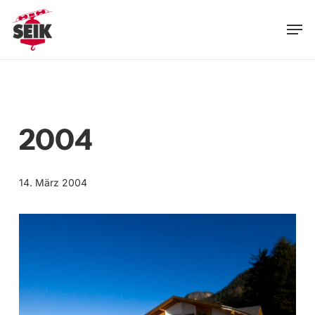
Skip
Men
to
main
content
2004
14. März 2004