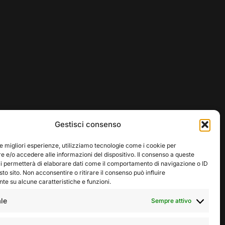
Gestisci consenso
le migliori esperienze, utilizziamo tecnologie come i cookie per
 e/o accedere alle informazioni del dispositivo. Il consenso a queste
ci permetterà di elaborare dati come il comportamento di navigazione o ID
sto sito. Non acconsentire o ritirare il consenso può influire
e su alcune caratteristiche e funzioni.
le
Sempre attivo