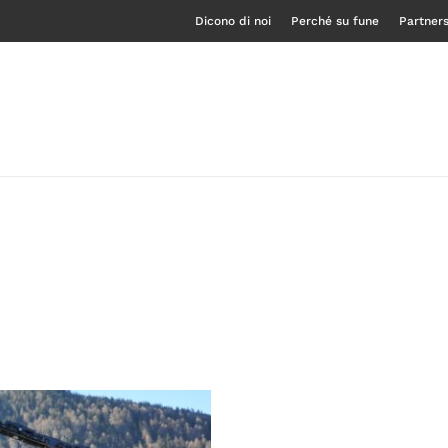
Dicono di noi
Perché su fune
Partner