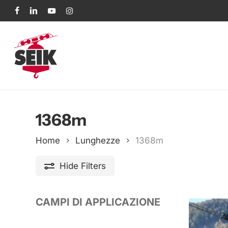
Skip
facebook
linkedin
youtube
instagram
to
main
content
1368m
Home
Lunghezze
1368m
Hide
Filters
CAMPI DI APPLICAZIONE