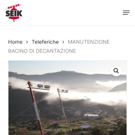
Skip
Men
to
main
content
Home
Teleferiche
MANUTENZIONE
BACINO DI DECANTAZIONE