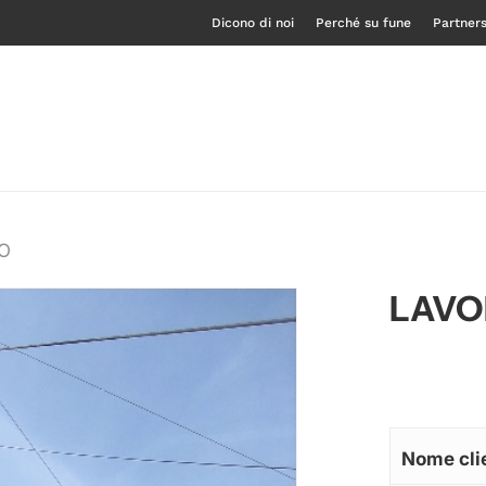
Dicono di noi
Perché su fune
Partner
RO
LAVO
Nome cli