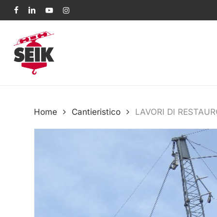
Skip
facebook
linkedin
youtube
instagram
to
main
content
Home
Cantieristico
LAVORI DI RESTAU