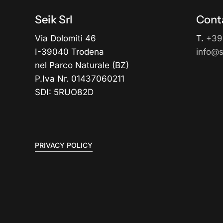
Seik Srl
Conta
Via Dolomiti 46
T.
+39
I-39040 Trodena
info@se
nel Parco Naturale (BZ)
P.Iva Nr. 01437060211
SDI: 5RUO82D
PRIVACY POLICY