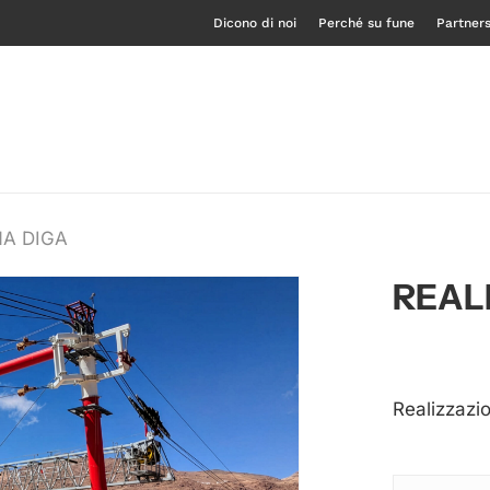
Dicono di noi
Perché su fune
Partner
NA DIGA
REAL
Realizzazi