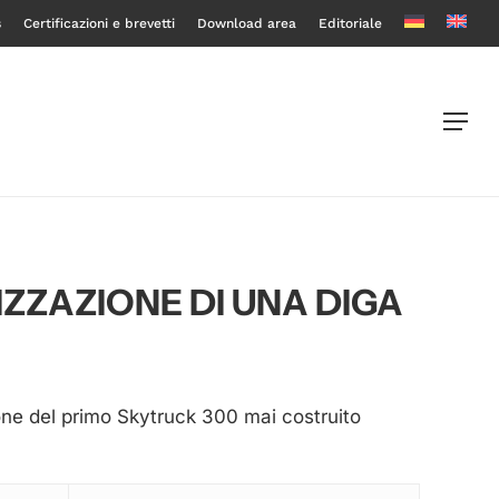
s
Certificazioni e brevetti
Download area
Editoriale
Menu
IZZAZIONE DI UNA DIGA
one del primo Skytruck 300 mai costruito