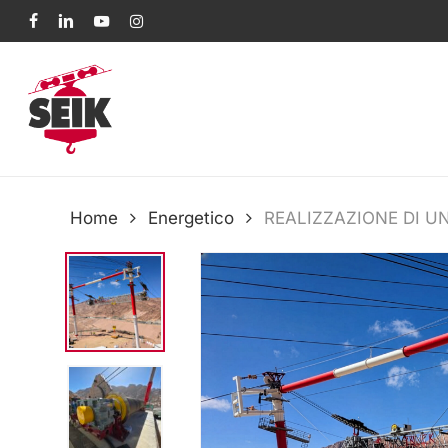
Skip
facebook
linkedin
youtube
instagram
to
main
content
Home
Energetico
REALIZZAZIONE DI U