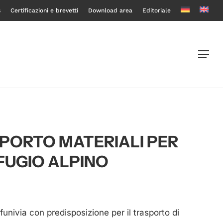
s
Certificazioni e brevetti
Download area
Editoriale
Menu
PORTO MATERIALI PER
IFUGIO ALPINO
funivia con predisposizione per il trasporto di