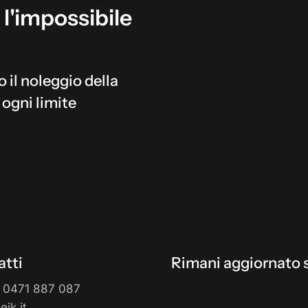
l'impossibile
o il noleggio della
 ogni limite
tti
Rimani aggiornato s
 0471 887 087
ik.it