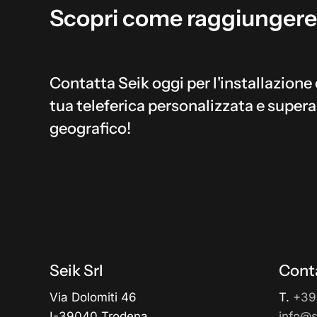
Scopri
come
raggiungere
Contatta Seik oggi per l'installazione 
tua teleferica personalizzata e supera
geografico!
Seik Srl
Conta
Via Dolomiti 46
T.
+39
I-39040 Trodena
info@se