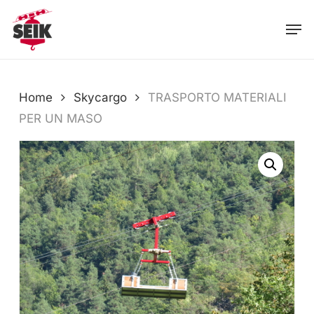
Skip
Men
to
main
content
Home
Skycargo
TRASPORTO MATERIALI
PER UN MASO