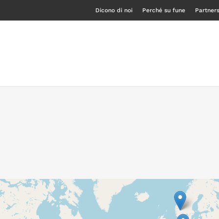
Dicono di noi
Perché su fune
Partner