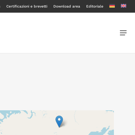
s
Certificazioni e brevetti
Download area
Editoriale
Menu