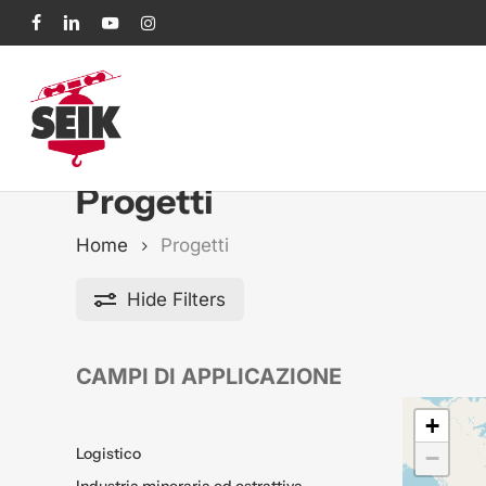
Skip
facebook
linkedin
youtube
instagram
to
main
content
Progetti
Home
Progetti
Hide
Filters
CAMPI DI APPLICAZIONE
+
Logistico
−