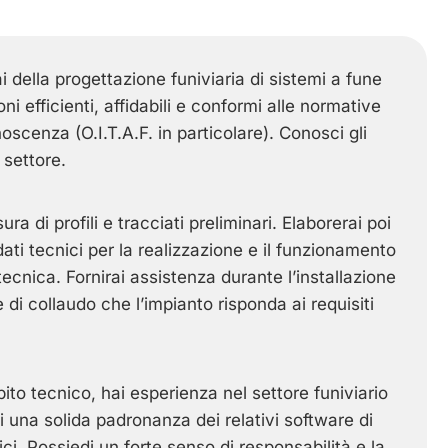
rai della progettazione funiviaria di sistemi a fune
ni efficienti, affidabili e conformi alle normative
noscenza (O.I.T.A.F. in particolare). Conosci gli
 settore.
ra di profili e tracciati preliminari. Elaborerai poi
i dati tecnici per la realizzazione e il funzionamento
ecnica. Fornirai assistenza durante l’installazione
e di collaudo che l’impianto risponda ai requisiti
to tecnico, hai esperienza nel settore funiviario
di una solida padronanza dei relativi software di
ci. Possiedi un forte senso di responsabilità e la