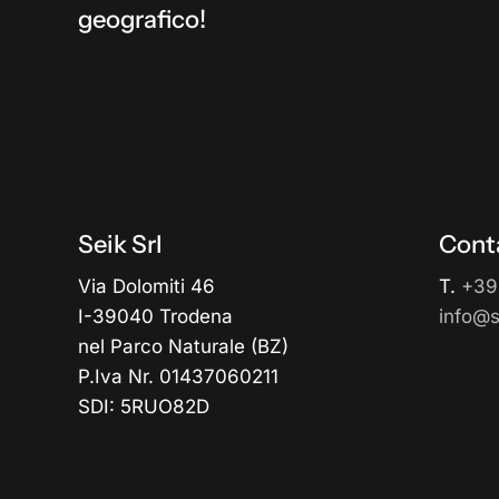
geografico!
Seik Srl
Conta
Via Dolomiti 46
T.
+39
I-39040 Trodena
info@se
nel Parco Naturale (BZ)
P.Iva Nr. 01437060211
SDI: 5RUO82D