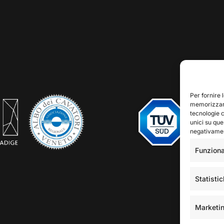
Per fornire 
memorizzare
tecnologie 
unici su que
negativament
Funziona
Statisti
Marketi