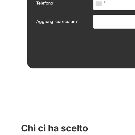
Telefono
*
Aggiungi curriculum
*
No file chosen
Chi ci ha scelto