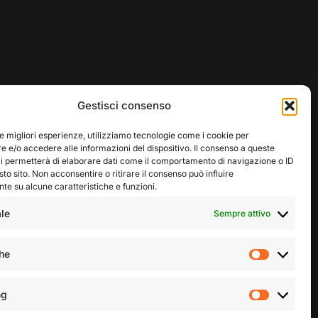
Gestisci consenso
le migliori esperienze, utilizziamo tecnologie come i cookie per
 e/o accedere alle informazioni del dispositivo. Il consenso a queste
ci permetterà di elaborare dati come il comportamento di navigazione o ID
sto sito. Non acconsentire o ritirare il consenso può influire
e su alcune caratteristiche e funzioni.
le
Sempre attivo
che
Statisti
ng
Marketi
facebook
linkedin
youtube
instagram