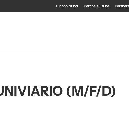
Dicono di noi
Perché su fune
Partner
NIVIARIO (M/F/D)