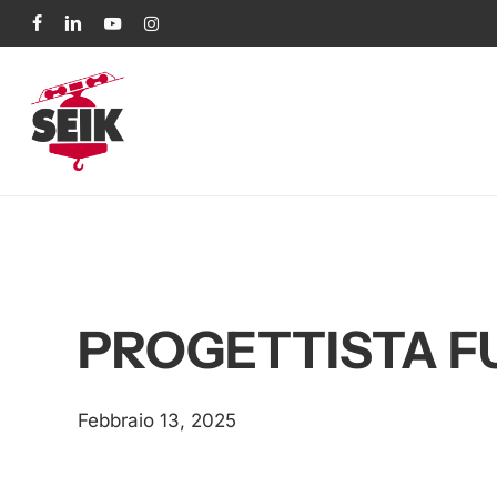
Skip
facebook
linkedin
youtube
instagram
to
main
content
PROGETTISTA FU
Febbraio 13, 2025