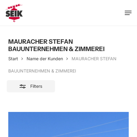
Skip
Men
to
Close
main
Filters
content
MAURACHER STEFAN
BAUUNTERNEHMEN & ZIMMEREI
Start
Name der Kunden
MAURACHER STEFAN
BAUUNTERNEHMEN & ZIMMEREI
Filters